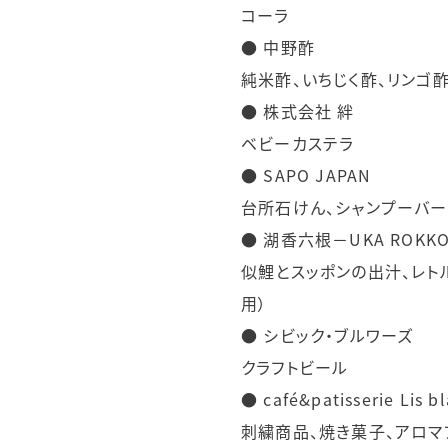
コーラ
● 中野酢
純米酢、いちじく酢、リンゴ
● 株式会社 絆
ベビーカステラ
● SAPO JAPAN
台所石けん、シャンプーバー
● 湖香六根－UKA ROKK
似鯉とスッポンの出汁、レト
用）
● シビック・ブルワーズ
クラフトビール
● café&patisserie Lis b
刺繍商品、焼き菓子、アロマ