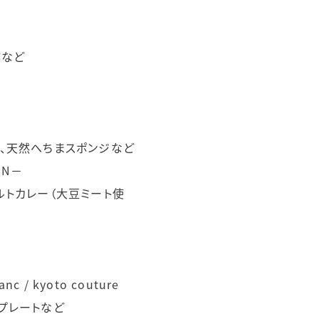
酢など
、天然へちまスポンジなど
ON－
ルトカレー（大豆ミート使
lanc / kyoto couture
プレートなど