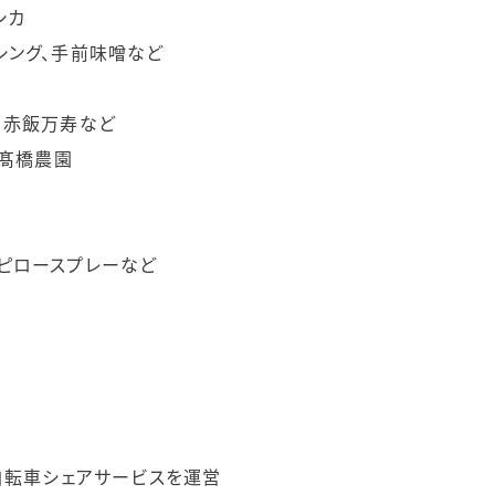
シカ
シング、手前味噌など
、赤飯万寿など
波 髙橋農園
ピロースプレーなど
動自転車シェアサービスを運営