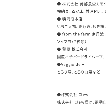
● 株式会社 発酵食堂カモ
麹納豆、ぬか床、甘酒ドレッ
● 鳴海餅本店
いちご大福、栗万寿、焼き餅
● from the farm 京丹
ソイマヨ（７種類）
● 薫風 株式会社
国産ベチバードライハーブ、
●Veggie de +
とろり葱、とろり白菜など
●株式会社 Clew
株式会社 Clew様は、電