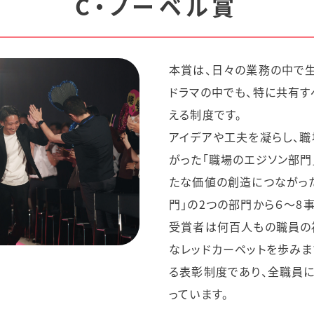
C・ノーベル賞
本賞は、日々の業務の中で
ドラマの中でも、特に共有
える制度です。
アイデアや工夫を凝らし、職
がった「職場のエジソン部門
たな価値の創造につながっ
門」の2つの部門から６～8
受賞者は何百人もの職員の
なレッドカーペットを歩みま
る表彰制度であり、全職員に
っています。