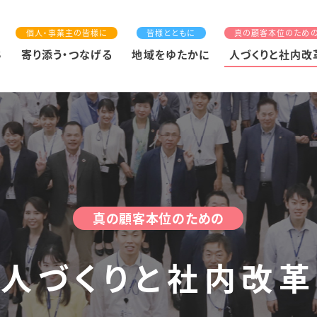
個人・事業主の皆様に
皆様とともに
真の顧客本位のため
S
寄り添う・つなげる
地域をゆたかに
人づくりと社内改
真の顧客本位のための
人づくりと
社内改革