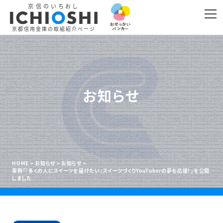
京信のいちおし
京都信用金庫の取組紹介ページ
お知らせ
HOME
お知らせ
お知らせ
事例「『多くの人にスイーツを届けたい』スイーツづくりYouTuberの夢を応援！」を公開
しました