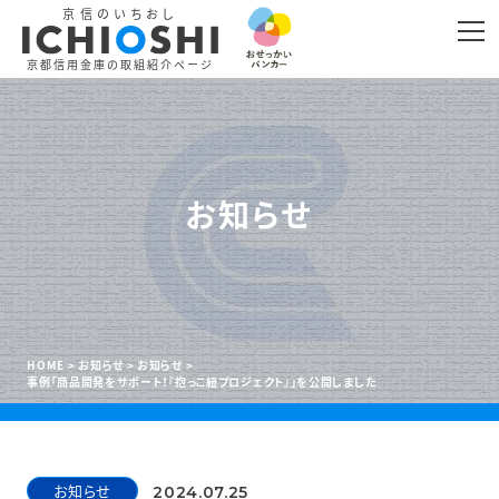
京信のいちおし
京都信用金庫の取組紹介ページ
お知らせ
HOME
お知らせ
お知らせ
事例「商品開発をサポート！『抱っこ紐プロジェクト』」を公開しました
お知らせ
2024.07.25