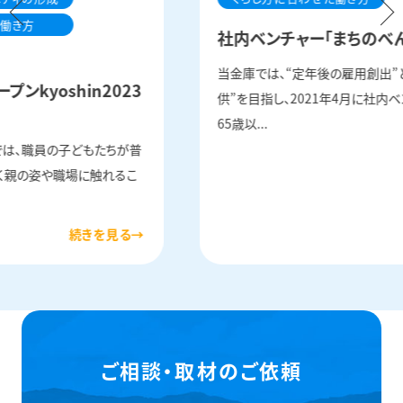
た働き方
社内ベンチャー「まちのべん
当金庫では、“定年後の雇用創出”
ンkyoshin2023
供”を目指し、2021年4月に社内
65歳以...
では、職員の子どもたちが普
く親の姿や職場に触れるこ
ご相談・取材のご依頼