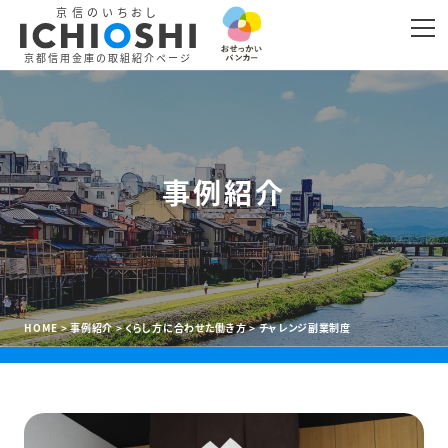
京信のいちおし
LINE
リンクをコピー
京都信用金庫の取組紹介ページ
事例紹介
HOME
事例紹介
くらし方に合わせた働き方
チャレンジ副業制度