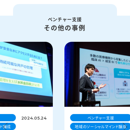
ベンチャー支援
その他の事例
ベンチャー支援
2024.05.24
ド醸成
地域のソーシャルマインド醸成