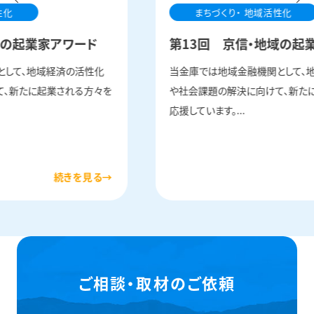
性化
まちづくり・ 地域活性化
域の起業家アワード
第13回 京信・地域の起
として、地域経済の活性化
当金庫では地域金融機関として、
て、新たに起業される方々を
や社会課題の解決に向けて、新た
応援しています。...
ご相談・取材のご依頼