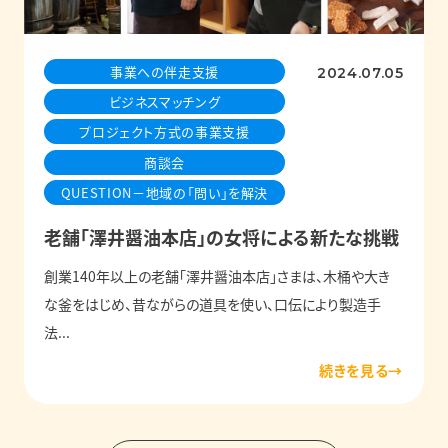
事業への伴走支援
2024.07.05
ビジネスマッチング
プロジェクト方式の事業支援
商談会
QUESTION－地域の「問い」を解決
老舗「澤井醤油本店」の女将による新たな挑戦
創業140年以上の老舗「澤井醤油本店」さまは、木桶や大き
な釜をはじめ、昔ながらの道具を使い、口伝により製造手
法...