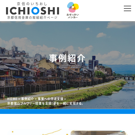
京信のいちおし
LINE
リンクをコピー
京都信用金庫の取組紹介ページ
事例紹介
HOME
事例紹介
事業への伴走支援
京都嵐山ブルワリー開業を支援！夢を一緒に実現する。