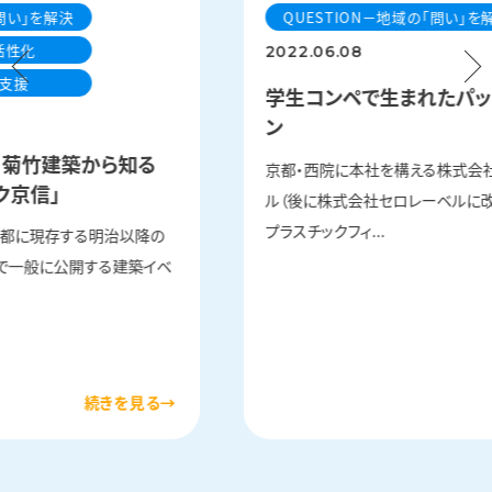
「問い」を解決
QUESTION－地域の「問い」を
活性化
2022.06.08
ト支援
学生コンペで生まれたパッ
ン
】菊竹建築から知る
京都・西院に本社を構える株式会
ク京信」
ル（後に株式会社セロレーベルに改
プラスチックフィ...
京都に現存する明治以降の
で一般に公開する建築イベ