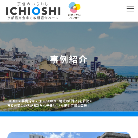
京信のいちおし
LINE
リンクをコピー
京都信用金庫の取組紹介ページ
事例紹介
HOME
事例紹介
QUESTION－地域の「問い」を解決
市役所前にひろがる新たな光景「小さな芝生広場の実験」