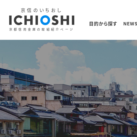
京信のいちおし
LINE
リンクをコピー
目的から探す
NEW
京都信用金庫の取組紹介ページ